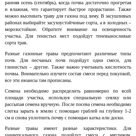
ранняя осень (сентябрь), когда почва достаточно прогретая 
и влажная, что гарантирует быстрое прорастание. Также 
можно высеивать траву для газона под зиму. В засушливых 
районах выбирайте засухоустойчивые сорта, а в холодных – 
морозостойкие. Обратите внимание на освещенность 
участка. Для тенистых мест подойдут теневыносливые 
сорта трав. 
Разные газонные травы предпочитают различные типы 
почв. Для песчаных почв подойдут одни смеси, для 
глинистых – другие. Также важно учитывать кислотность 
почвы. Внимательно изучите состав смеси перед покупкой, 
все эти нюансы там прописаны. 
Семена необходимо распределить равномерно по всей 
площади участка, используя специальную сеялку или 
рассыпая семена вручную. После посева семена необходимо 
слегка зарыть в землю с помощью граблей на глубину 1-2 
см и снова уплотнить почву с помощью катка или доски.
Разные травы имеют разные характеристики. Для 
универсального газона подойдут смеси с мятликом, 