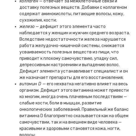
коллаген
— отвечает за межклеточные связи и
доставку полезных веществ. Добавки с коллагеном
содержат аминокислоты, питающие волосы, кожу,
сухожилия, кости;
железо
— дефицит этого элемента часто
наблюдается у женщин и мужчин среднего возраста.
Вследствие недостаточности железа нарушается
работа желудочно-кишечной системы, снижается
усваиваемость полезных веществ из пищи, что
приводит к плохому самочувствию, упадку сил,
депрессивным настроениям и выпадению волос.
Дефицит элемента устанавливает специалист и он
же назначает препараты для его восстановления;
витамин D
— его нехватка негативно влияет на весь
организм. Дефицит этого витамина может привести
ко многим, иногда очень плачевным последствиям —
слабые кости, боли в мышцах, развитие
онкологических заболеваний. Правильный же баланс
витамина D благоприятно сказывается как на общем
самочувствии, так и на внешнем виде человека —
красивыми и здоровыми становятся кожа, ногти,
волосы;