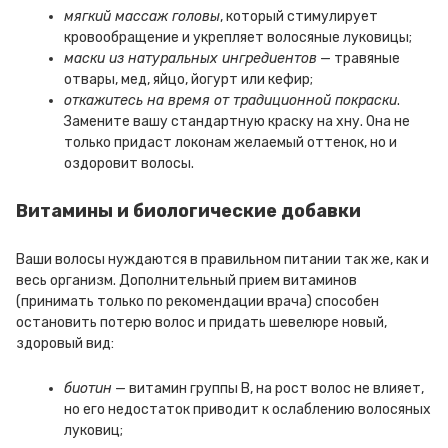
мягкий массаж головы
, который стимулирует
кровообращение и укрепляет волосяные луковицы;
маски из натуральных ингредиентов
— травяные
отвары, мед, яйцо, йогурт или кефир;
откажитесь на время от традиционной покраски
.
Замените вашу стандартную краску на хну. Она не
только придаст локонам желаемый оттенок, но и
оздоровит волосы.
Витамины и биологические добавки
Ваши волосы нуждаются в правильном питании так же, как и
весь организм. Дополнительный прием витаминов
(принимать только по рекомендации врача) способен
остановить потерю волос и придать шевелюре новый,
здоровый вид:
биотин
— витамин группы В, на рост волос не влияет,
но его недостаток приводит к ослаблению волосяных
луковиц;