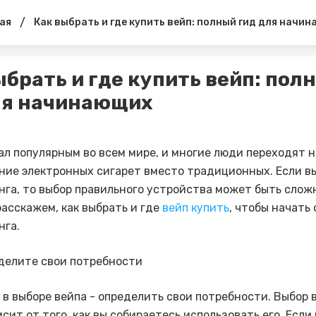
/
ая
Как выбрать и где купить вейп: полный гид для начи
ыбрать и где купить вейп: пол
ля начинающих
ал популярным во всем мире, и многие люди переходят н
ние электронных сигарет вместо традиционных. Если вы
нга, то выбор правильного устройства может быть слож
расскажем, как выбрать и где
вейп купить
, чтобы начать 
нга.
еделите свои потребности
 в выборе вейпа - определить свои потребности. Выбор 
сит от того, как вы собираетесь использовать его. Если