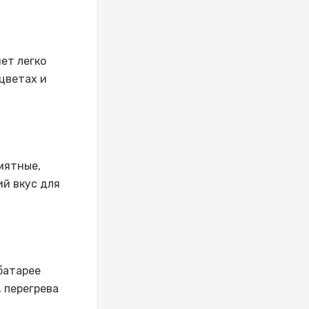
ет легко
 цветах и
 мятные,
й вкус для
батарее
 перегрева