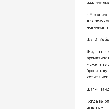
различными
- Механиче
для получе
новичков, 
Шаг 3: Выб
Жидкость д
ароматизат
можете выб
бросить ку
хотите исп
Шаг 4: Най
Когда вы о
искать маг