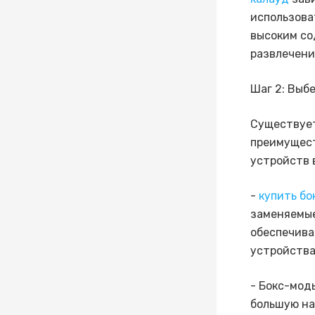
использова
высоким со
развлечени
Шаг 2: Выб
Существует
преимущест
устройств 
-
купить бо
заменяемые
обеспечива
устройства
- Бокс-мод
большую на