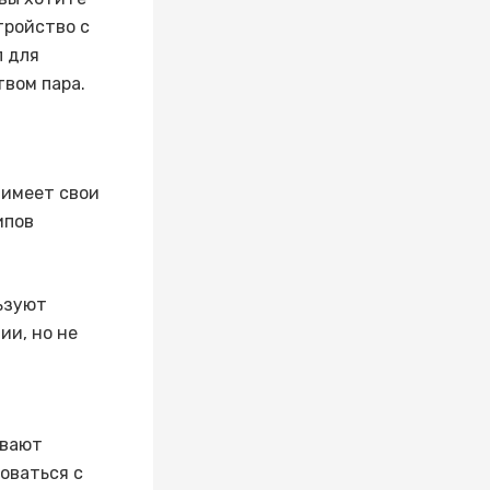
тройство с
п для
твом пара.
 имеет свои
ипов
ьзуют
ии, но не
ивают
оваться с