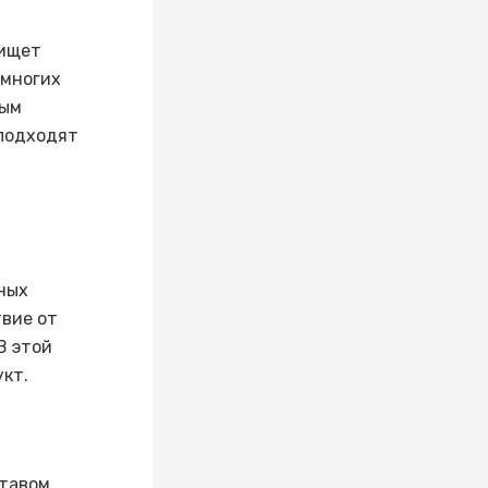
 ищет
 многих
ным
 подходят
ных
твие от
В этой
укт.
тавом.