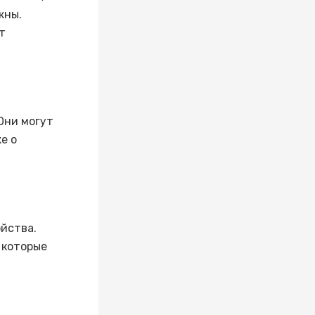
жны.
т
Они могут
е о
йства.
 которые