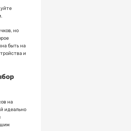
дуйте
.
чков, но
орое
жна быть на
стройства и
выбор
сов на
ый идеально
ы
чшим