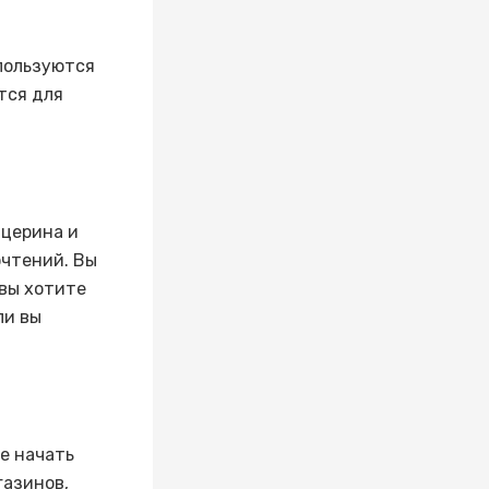
спользуются
тся для
ицерина и
очтений. Вы
вы хотите
ли вы
е начать
газинов,