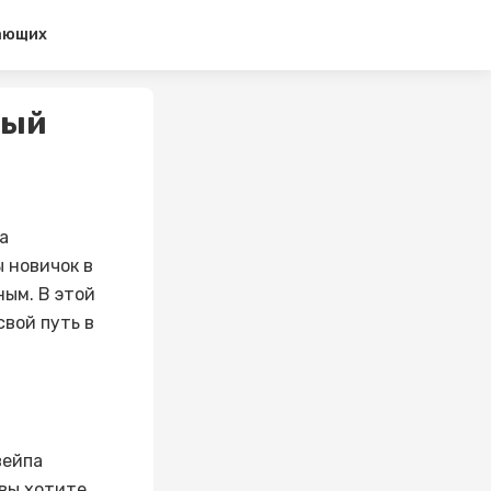
нающих
ный
а
 новичок в
ным. В этой
свой путь в
вейпа
 вы хотите