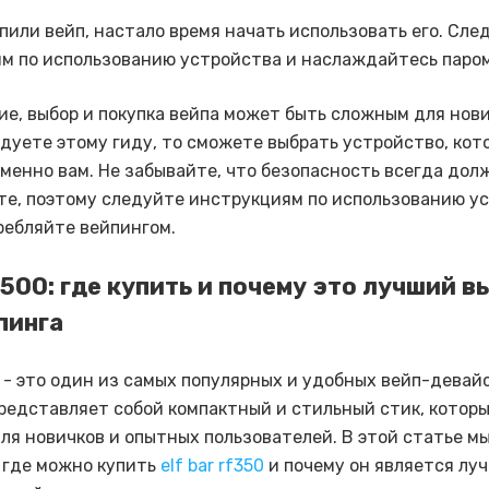
упили вейп, настало время начать использовать его. Сле
м по использованию устройства и наслаждайтесь паром
ие, выбор и покупка вейпа может быть сложным для нови
едуете этому гиду, то сможете выбрать устройство, кот
менно вам. Не забывайте, что безопасность всегда дол
те, поэтому следуйте инструкциям по использованию у
ребляйте вейпингом.
 1500: где купить и почему это лучший 
пинга
0 - это один из самых популярных и удобных вейп-девай
представляет собой компактный и стильный стик, котор
ля новичков и опытных пользователей. В этой статье м
 где можно купить
elf bar rf350
и почему он является лу