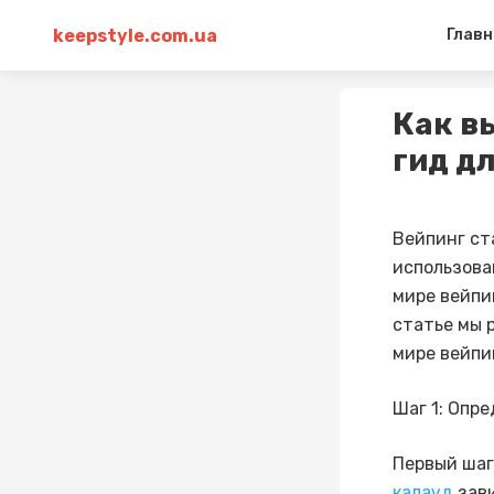
keepstyle.com.ua
Главн
Как в
гид д
Вейпинг ст
использова
мире вейпи
статье мы 
мире вейпи
Шаг 1: Опр
Первый шаг
калауд
зави