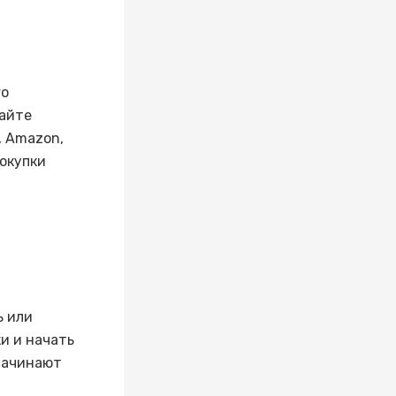
го
сайте
, Amazon,
окупки
ь или
и и начать
 начинают