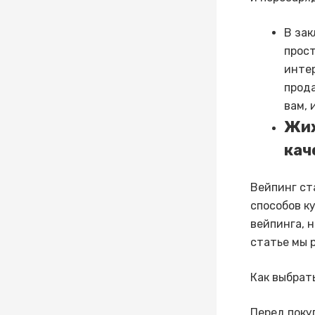
В зак
прост
интер
прода
вам, 
Жиж
кач
Вейпинг ст
способов к
вейпинга, 
статье мы 
Как выбрат
Перед поку