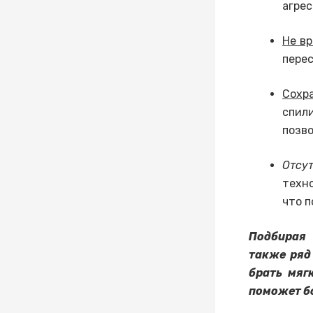
агрес
Не вр
пере
Сохр
спил
позво
Отсу
техн
что п
Подбирая 
также ряд
брать мяг
поможет б