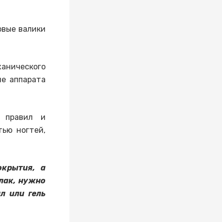
овые валики
нического
ие аппарата
 правил и
тью ногтей,
окрытия, а
лак, нужно
л или гель