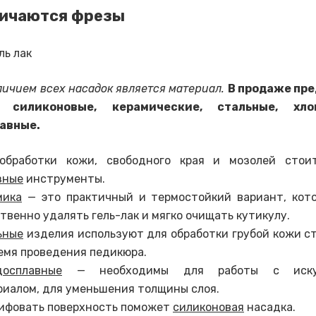
личаются фрезы
личием всех насадок является материал.
В продаже пр
, силиконовые, керамические, стальные, хл
авные.
обработки кожи, свободного края и мозолей стои
зные
инструменты.
мика
— это практичный и термостойкий вариант, кот
твенно удалять гель-лак и мягко очищать кутикулу.
ьные
изделия используют для обработки грубой кожи ст
емя проведения педикюра.
досплавные
— необходимы для работы с искус
риалом, для уменьшения толщины слоя.
ифовать поверхность поможет
силиконовая
насадка.