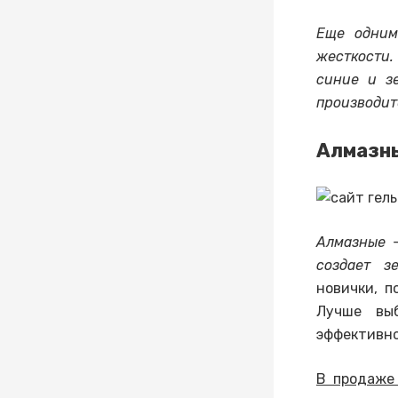
Еще одним
жесткости.
синие и з
производит
Алмазны
Алмазные —
создает з
новички, п
Лучше выб
эффективно
В продаже 