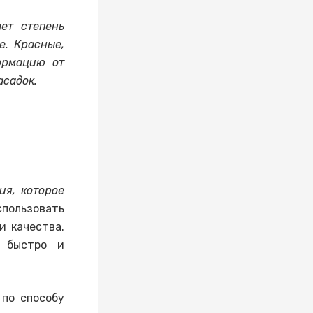
ет степень
е. Красные,
ормацию от
асадок.
ия, которое
пользовать
и качества.
ы быстро и
 по способу