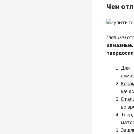
Чем от
Главным от
алмазные
твердоспл
Для 
алма
Кера
качес
Стал
во вр
Твер
мате
Зашл