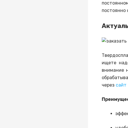
постоянно
постоянно 
Актуаль
Твердоспла
ищете над
внимание н
обрабатыва
через
сайт 
Преимущес
эффе
удобс