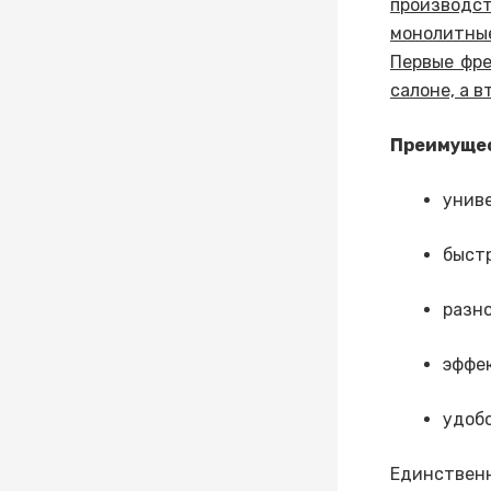
производс
монолитные
Первые фре
салоне, а 
Преимущес
унив
быст
разно
эффек
удобс
Единствен