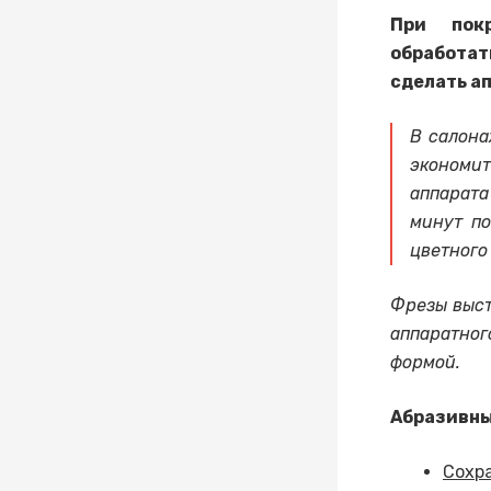
При покр
обработат
сделать а
В салона
экономит
аппарата
минут по
цветного
Фрезы выст
аппаратног
формой.
Абразивны
Сохр