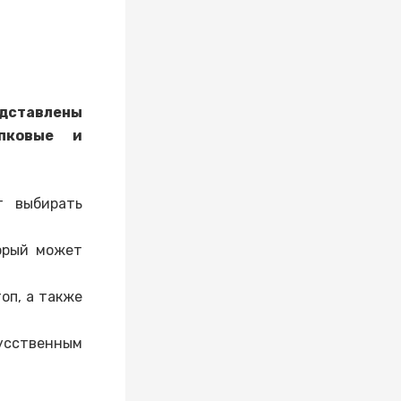
едставлены
опковые и
т выбирать
орый может
оп, а также
ственным