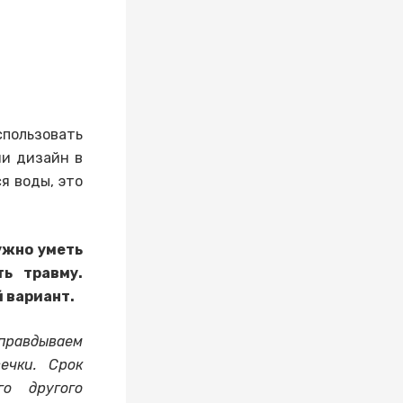
пользовать
ии дизайн в
я воды, это
ужно уметь
ть травму.
 вариант.
оправдываем
ечки. Срок
о другого