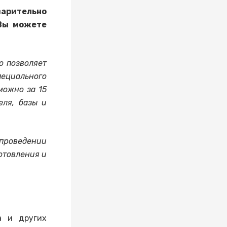
арительно
 Вы можете
о позволяет
пециального
можно за 15
еля, базы и
 проведении
отовления и
а и других