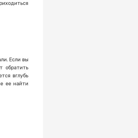
риходиться
ли. Если вы
т обратить
ется вглубь
те ее найти