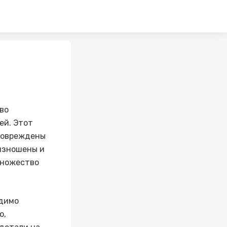
во
ей. Этот
 повреждены
 изношены и
множество
одимо
ю,