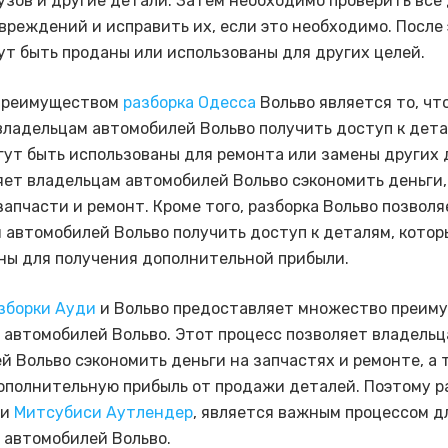
кузов и другие детали. Затем необходимо проверить все
вреждений и исправить их, если это необходимо. После 
ут быть проданы или использованы для других целей.
преимуществом
разборка Одесса
Вольво является то, чт
владельцам автомобилей Вольво получить доступ к дета
гут быть использованы для ремонта или замены других 
яет владельцам автомобилей Вольво сэкономить деньги,
запчасти и ремонт. Кроме того, разборка Вольво позволя
 автомобилей Вольво получить доступ к деталям, котор
ны для получения дополнительной прибыли.
зборки Ауди
и Вольво предоставляет множество преим
 автомобилей Вольво. Этот процесс позволяет владель
й Вольво сэкономить деньги на запчастях и ремонте, а 
ополнительную прибыль от продажи деталей. Поэтому р
 и
Митсубиси Аутлендер
, является важным процессом д
 автомобилей Вольво.