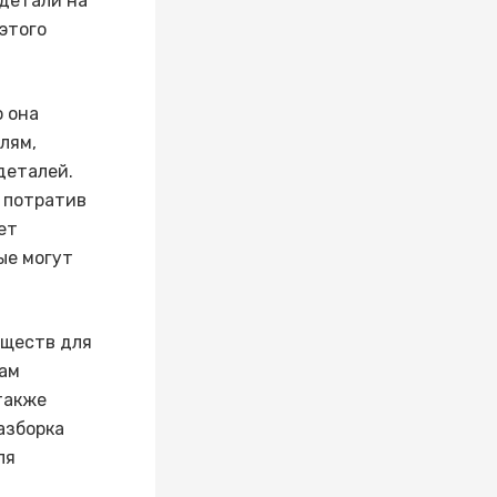
 детали на
этого
о она
лям,
деталей.
 потратив
ет
ые могут
уществ для
цам
также
азборка
ля