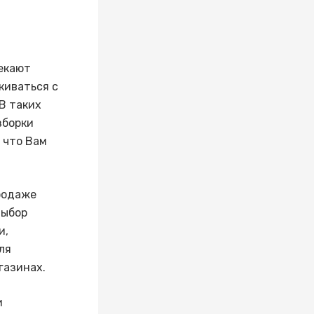
екают
киваться с
В таких
зборки
 что Вам
родаже
выбор
и,
ля
газинах.
и