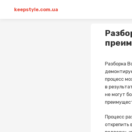
keepstyle.com.ua
Разбо
преим
Разборка В
демонтируе
процесс мо
в результа
не могут б
преимущест
Процесс ра
открепить 