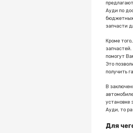
предлагают
Ауди по до
бюджетных 
запчасти д
Кроме того
запчастей.
помогут Ва
Это позвол
получить г
В заключен
автомобиле
установке 
Ауди, то ра
Для чег