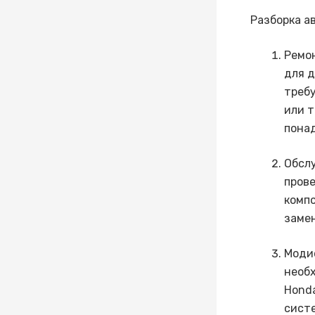
Разборка а
Ремон
для 
требу
или т
понад
Обслу
пров
компо
замен
Моди
необ
Honda
систе