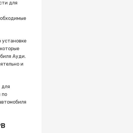
сти для
еобходимые
о установке
 которые
биля Ауди.
ятельно и
 для
 по
 автомобиля
РВ