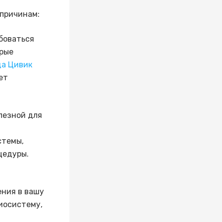
 причинам:
боваться
орые
да Цивик
ет
лезной для
стемы,
цедуры.
ения в вашу
иосистему,