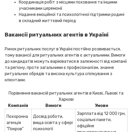
Координація робіт з місцями поховання та іншими
учасниками церемонії
Надання емоційної та психологічної підтримки родині
в складний життєвий період
Вакансії ритуальних агентів в Україні
Ринок ритуальних послуг в Україні постійно розвивається,
тому вакансії для ритуальних агентів є актуальними. Вимоги
до кандидатів можуть варіюватися в залежності від компанії
та регіону, проте загальними є професіоналізм, знання
ритуальних обрядів та висока культура спілкування з
клієнтами.
Порівняння вакансій ритуальних агентів в Києві, Львові та
Харкові
Компанія
Вимоги
Умови
Зарплата від 12 000 грн,
Похоронна
Досвід роботи,
соціальні пакети,
агенція
вища освіта у сфері
офіційне
"Покров"
психології