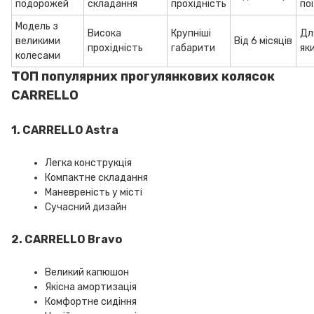
подорожей
складання
прохідність
по
Модель з
Висока
Крупніші
Дл
великими
Від 6 місяців
прохідність
габарити
як
колесами
ТОП популярних прогулянкових колясок
CARRELLO
1. CARRELLO Astra
Легка конструкція
Компактне складання
Маневреність у місті
Сучасний дизайн
2. CARRELLO Bravo
Великий капюшон
Якісна амортизація
Комфортне сидіння