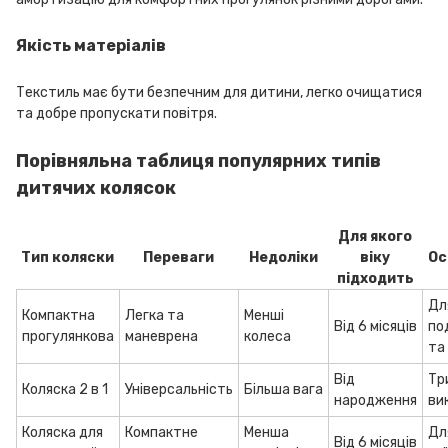
Якість матеріалів
Текстиль має бути безпечним для дитини, легко очищатися
та добре пропускати повітря.
Порівняльна таблиця популярних типів
дитячих колясок
Для якого
Тип коляски
Переваги
Недоліки
віку
Ос
підходить
Дл
Компактна
Легка та
Менші
Від 6 місяців
по
прогулянкова
маневрена
колеса
та
Від
Тр
Коляска 2 в 1
Універсальність
Більша вага
народження
ви
Коляска для
Компактне
Менша
Дл
Від 6 місяців