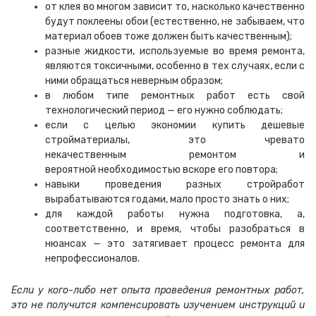
от клея во многом зависит то, насколько качественно
будут поклеены обои (естественно, не забываем, что
материал обоев тоже должен быть качественным)
;
разные жидкости,
используемые во время
ремонт
а
,
являются
токсичны
ми
, особенно в тех случаях,
если с
ними обращаться неверным образом;
в любом типе
ремонтных работ
есть свой
технологический период —
его нужно
соблюдать;
если с целью экономии купить
дешевые
строй
материалы,
это чревато
некачественным
ремонтом и
вероятной
необходимостью
вскоре его повтора
;
навыки
проведения
разных
строй
работ
вырабатываются
годами,
мало просто знать о них
;
для каждой
работ
ы нужна
подготовк
а
, а,
соответственно,
и врем
я
, чтобы
разобраться в
нюансах — это затягивает процесс ремонта для
непрофессионалов.
Если у кого-либо нет
опыта
проведения
ремонтных работ,
это не получится компенсировать изучением
инструкций
и