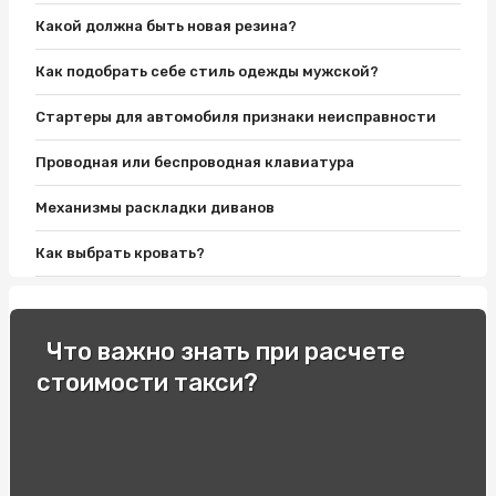
Какой должна быть новая резина?
Как подобрать себе стиль одежды мужской?
Стартеры для автомобиля признаки неисправности
Проводная или беспроводная клавиатура
Механизмы раскладки диванов
Как выбрать кровать?
Какую книгу подарить
Можно ли перевозить комод с вещами в нем?
Что важно знать при расчете
стоимости такси?
Какие бывают свечи зажигания
Сколько воды наливать в кальян?
Что такое постельное белье 3D ?